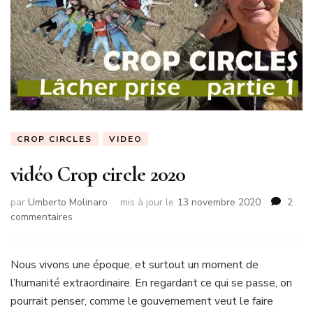
CROP CIRCLES
VIDEO
vidéo Crop circle 2020
par
Umberto Molinaro
mis à jour le
13 novembre 2020
2
sur
commentaires
vidéo
Crop
circle
Nous vivons une époque, et surtout un moment de
2020
l’humanité extraordinaire. En regardant ce qui se passe, on
pourrait penser, comme le gouvernement veut le faire