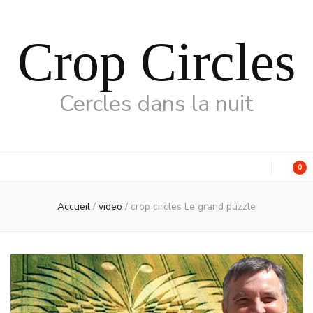
Crop Circles
Cercles dans la nuit
0
Accueil
/
video
/
crop circles Le grand puzzle