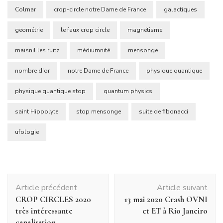
nouvelle
nouvelle
fenêtre)
fenêtre)
Colmar
crop-circle notre Dame de France
galactiques
geométrie
le faux crop circle
magnétisme
maisnil les ruitz
médiumnité
mensonge
nombre d'or
notre Dame de France
physique quantique
physique quantique stop
quantum physics
saint Hippolyte
stop mensonge
suite de fibonacci
ufologie
Navigation
Article précédent
Article suivant
d'article
CROP CIRCLES 2020
13 mai 2020 Crash OVNI
très intéressante
et ET à Rio Janeiro
canalisation