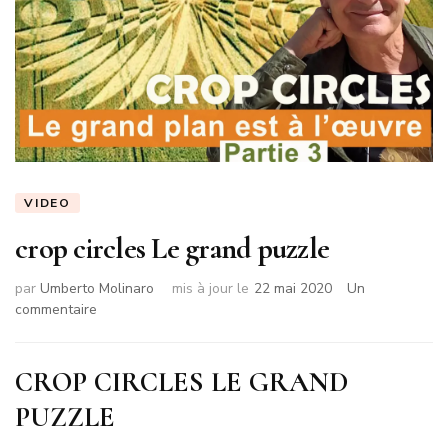
VIDEO
crop circles Le grand puzzle
par
Umberto Molinaro
mis à jour le
22 mai 2020
Un
sur
commentaire
crop
circles
Le
CROP CIRCLES LE GRAND
grand
PUZZLE
puzzle