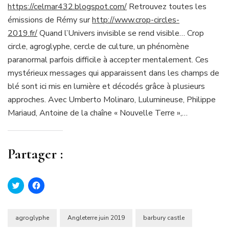
https://celmar432.blogspot.com/
Retrouvez toutes les
émissions de Rémy sur
http://www.crop-circles-
2019.fr/
Quand l’Univers invisible se rend visible… Crop
circle, agroglyphe, cercle de culture, un phénomène
paranormal parfois difficile à accepter mentalement. Ces
mystérieux messages qui apparaissent dans les champs de
blé sont ici mis en lumière et décodés grâce à plusieurs
approches. Avec Umberto Molinaro, Lulumineuse, Philippe
Mariaud, Antoine de la chaîne « Nouvelle Terre »,…
Partager :
Cliquez
Cliquez
pour
pour
partager
partager
sur
sur
Twitter(ouvre
Facebook(ouvre
dans
dans
agroglyphe
Angleterre juin 2019
barbury castle
une
une