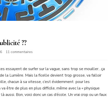
blicité ??
sur
16
11 commentaires
Un
faux
crop
stes essayent de surfer sur la vague, sans trop se mouiller…ça
circle
e la Lumière. Mais la ficelle devient trop grosse, va falloir
pour
ille, chacun à sa vitesse, c’est évidemment pour les
une
a va être de plus en plus difficile, même avec la « physique
publicité
??
à aussi. Bon, voici donc un cas d’école. Un vrai crop ou un faux