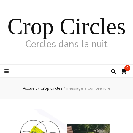
Crop Circles
Cercles dans la nuit
0
Accueil
/
Crop circles
/
message à comprendre