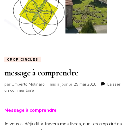
CROP CIRCLES
message à comprendre
par
Umberto Molinaro
mis à jour le
29 mai 2018
Laisser
sur
un commentaire
message
à
comprendre
Message à comprendre
Je vous ai déjà dit à travers mes livres, que les crop circles