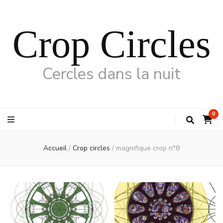
Crop Circles
Cercles dans la nuit
0
Accueil
/
Crop circles
/
magnifique crop n°8