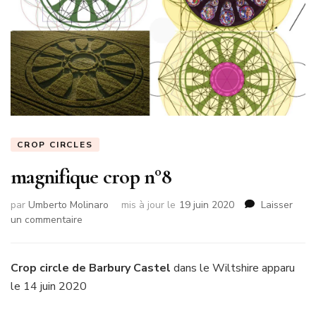
CROP CIRCLES
magnifique crop n°8
par
Umberto Molinaro
mis à jour le
19 juin 2020
Laisser
sur
un commentaire
magnifique
crop
n°8
Crop circle de Barbury Castel
dans le Wiltshire apparu
le 14 juin 2020