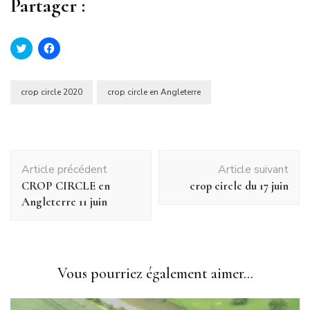
Partager :
Cliquez
Cliquez
pour
pour
partager
partager
sur
sur
Twitter(ouvre
Facebook(ouvre
dans
dans
crop circle 2020
crop circle en Angleterre
une
une
nouvelle
nouvelle
fenêtre)
fenêtre)
Navigation
Article précédent
Article suivant
d'article
CROP CIRCLE en
crop circle du 17 juin
Angleterre 11 juin
Vous pourriez également aimer...