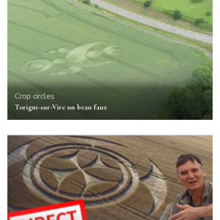
Crop circles
Torigni-sur-Vire un beau faux