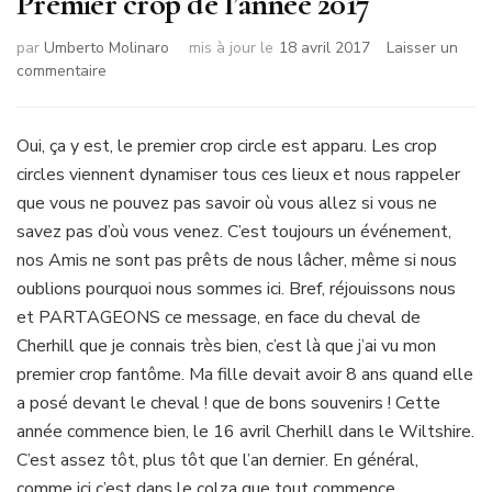
Premier crop de l’année 2017
par
Umberto Molinaro
mis à jour le
18 avril 2017
Laisser un
sur
commentaire
Premier
crop
de
Oui, ça y est, le premier crop circle est apparu. Les crop
l’année
circles viennent dynamiser tous ces lieux et nous rappeler
2017
que vous ne pouvez pas savoir où vous allez si vous ne
savez pas d’où vous venez. C’est toujours un événement,
nos Amis ne sont pas prêts de nous lâcher, même si nous
oublions pourquoi nous sommes ici. Bref, réjouissons nous
et PARTAGEONS ce message, en face du cheval de
Cherhill que je connais très bien, c’est là que j’ai vu mon
premier crop fantôme. Ma fille devait avoir 8 ans quand elle
a posé devant le cheval ! que de bons souvenirs ! Cette
année commence bien, le 16 avril Cherhill dans le Wiltshire.
C’est assez tôt, plus tôt que l’an dernier. En général,
comme ici c’est dans le colza que tout commence.