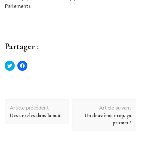
Parlement).
Partager :
Cliquez
Cliquez
pour
pour
partager
partager
sur
sur
Twitter(ouvre
Facebook(ouvre
dans
dans
une
une
nouvelle
nouvelle
fenêtre)
fenêtre)
Navigation
Article précédent
Article suivant
d'article
Des cercles dans la nuit
Un deuxième crop, ça
promet !