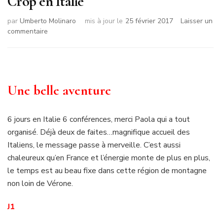
Crop en Italie
par
Umberto Molinaro
mis à jour le
25 février 2017
Laisser un
sur
commentaire
Crop
en
Italie
Une belle aventure
6 jours en Italie 6 conférences, merci Paola qui a tout
organisé. Déjà deux de faites…magnifique accueil des
Italiens, le message passe à merveille. C’est aussi
chaleureux qu’en France et l’énergie monte de plus en plus,
le temps est au beau fixe dans cette région de montagne
non loin de Vérone.
J1