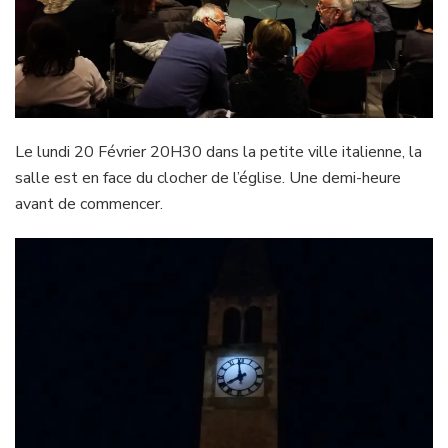
Le lundi 20 Février 20H30 dans la petite ville italienne, la
salle est en face du clocher de l’église. Une demi-heure
avant de commencer.