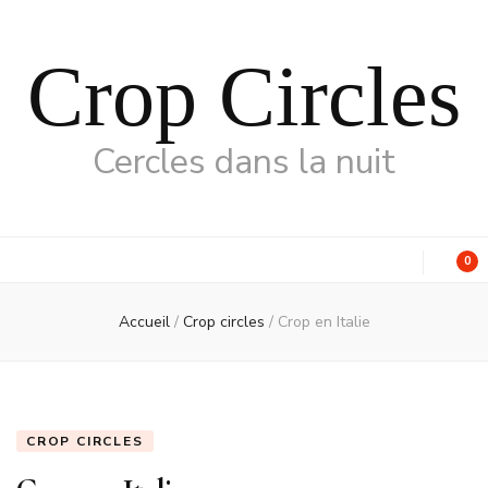
Crop Circles
Cercles dans la nuit
0
Accueil
/
Crop circles
/
Crop en Italie
CROP CIRCLES