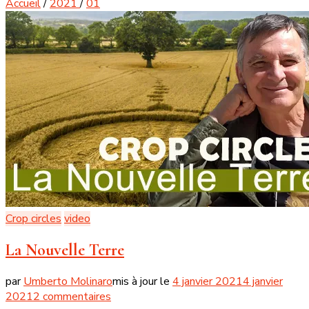
Accueil
/
2021
/
01
Crop circles
video
La Nouvelle Terre
par
Umberto Molinaro
mis à jour le
4 janvier 2021
4 janvier
sur
2021
2 commentaires