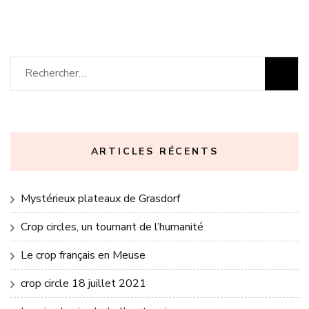
une
une
nouvelle
nouvelle
fenêtre)
fenêtre)
Rechercher :
ARTICLES RÉCENTS
Mystérieux plateaux de Grasdorf
Crop circles, un tournant de l’humanité
Le crop français en Meuse
crop circle 18 juillet 2021