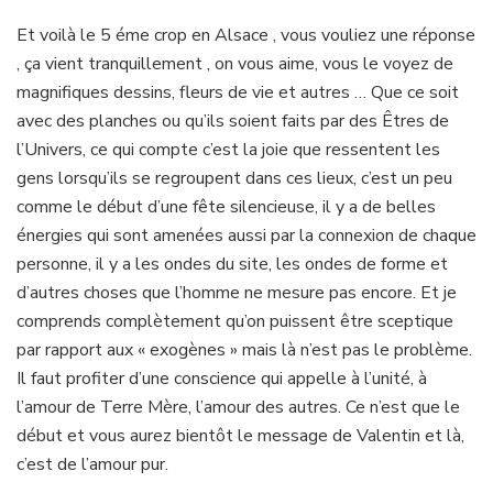
n°5,
en
Et voilà le 5 éme crop en Alsace , vous vouliez une réponse
France,
, ça vient tranquillement , on vous aime, vous le voyez de
ça
magnifiques dessins, fleurs de vie et autres … Que ce soit
rigole
avec des planches ou qu’ils soient faits par des Êtres de
plus
l’Univers, ce qui compte c’est la joie que ressentent les
gens lorsqu’ils se regroupent dans ces lieux, c’est un peu
comme le début d’une fête silencieuse, il y a de belles
énergies qui sont amenées aussi par la connexion de chaque
personne, il y a les ondes du site, les ondes de forme et
d’autres choses que l’homme ne mesure pas encore. Et je
comprends complètement qu’on puissent être sceptique
par rapport aux « exogènes » mais là n’est pas le problème.
Il faut profiter d’une conscience qui appelle à l’unité, à
l’amour de Terre Mère, l’amour des autres. Ce n’est que le
début et vous aurez bientôt le message de Valentin et là,
c’est de l’amour pur.