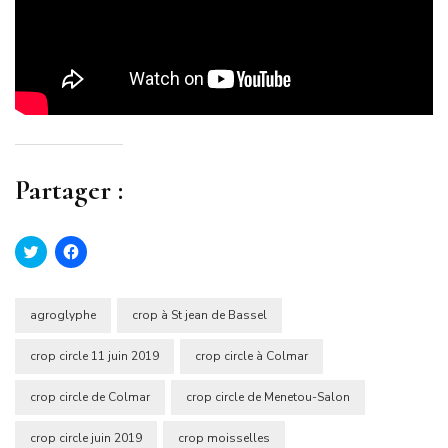
Partager :
Cliquez
Cliquez
pour
pour
partager
partager
sur
sur
Twitter(ouvre
Facebook(ouvre
dans
dans
agroglyphe
crop à St jean de Bassel
une
une
nouvelle
nouvelle
fenêtre)
fenêtre)
crop circle 11 juin 2019
crop circle à Colmar
crop circle de Colmar
crop circle de Menetou-Salon
crop circle juin 2019
crop moisselles