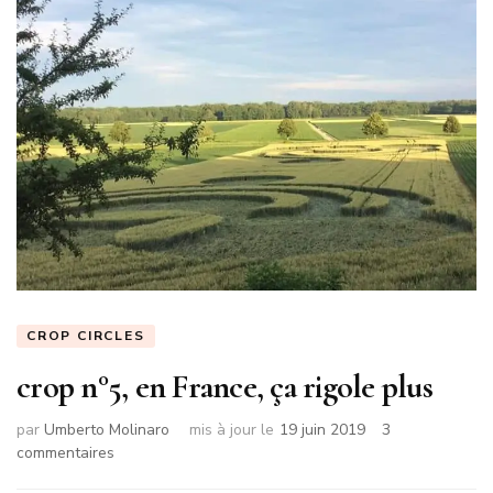
CROP CIRCLES
crop n°5, en France, ça rigole plus
par
Umberto Molinaro
mis à jour le
19 juin 2019
3
sur
commentaires
crop