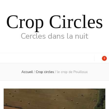
Crop Circles
Cercles dans la nuit
0
Accueil
/
Crop circles
/
le crop de Pouilloux