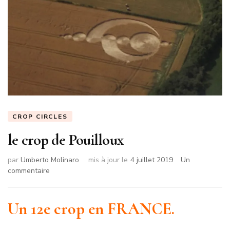
CROP CIRCLES
le crop de Pouilloux
par
Umberto Molinaro
mis à jour le
4 juillet 2019
Un
sur
commentaire
le
crop
de
Un 12e crop en FRANCE.
Pouilloux