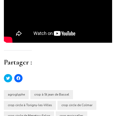
Partager :
Cliquez
Cliquez
pour
pour
partager
partager
sur
sur
Twitter(ouvre
Facebook(ouvre
dans
dans
agroglyphe
crop à St jean de Bassel
une
une
nouvelle
nouvelle
fenêtre)
fenêtre)
crop circle à Torigny-les-Villes
crop circle de Colmar
crop circle de Menetou-Salon
crop moisselles