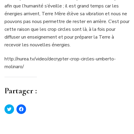
afin que l’humanité s’éveille ; il est grand temps car les
énergies arrivent, Terre Mère élève sa vibration et nous ne
pouvons pas nous permettre de rester en arrière. C’est pour
cette raison que les crop circles sont là, à la fois pour
diffuser un enseignement et pour préparer la Terre à
recevoir les nouvelles énergies.
http://nurea.tv/video/decrypter-crop-circles-umberto-
molinaro/
Partager :
Cliquez
Cliquez
pour
pour
partager
partager
sur
sur
Twitter(ouvre
Facebook(ouvre
dans
dans
une
une