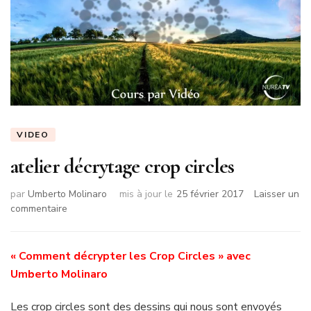
VIDEO
atelier décrytage crop circles
par
Umberto Molinaro
mis à jour le
25 février 2017
Laisser un
sur
commentaire
atelier
décrytage
crop
« Comment décrypter les Crop Circles » avec
circles
Umberto Molinaro
Les crop circles sont des dessins qui nous sont envoyés