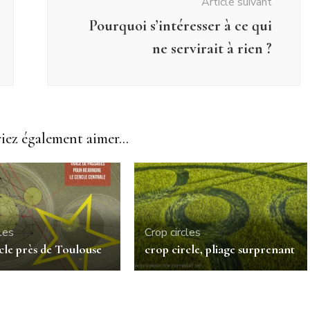
Article suivant
Pourquoi s’intéresser à ce qui
ne servirait à rien ?
ez également aimer...
les
Crop circles
cle près de Toulouse
crop circle, pliage surprenant