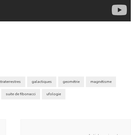
xtraterrestres
galactiques
geométrie
magnétisme
suite de fibonacci
ufologie