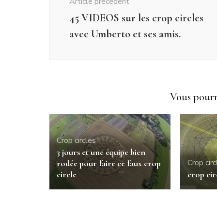
Article précédent
45 VIDEOS sur les crop circles
avec Umberto et ses amis.
Vous pourri
Crop circles
3 jours et une équipe bien
Crop circ
rodée pour faire ce faux crop
circle
crop cir