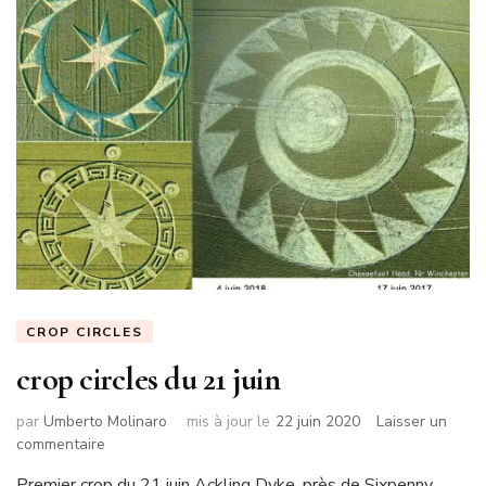
CROP CIRCLES
crop circles du 21 juin
par
Umberto Molinaro
mis à jour le
22 juin 2020
Laisser un
sur
commentaire
crop
Premier crop du 21 juin Ackling Dyke, près de Sixpenny