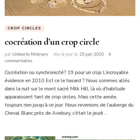
CROP CIRCLES
cocréation d’un crop circle
par
Umberto Molinaro
mis à jour le
25 juin 2020
4
sur
commentaires
cocréation
Cocréation ou synchronicité? 19 pour un crop L’incroyable
d’un
évidence en 2010 Est ce le hasard ? Nous sommes allés
crop
circle
dans la nuit sur le mont sacré Milk Hill, là où d’habitude
apparaissent tant de crop circles. Mais cette année,
toujours rien jusqu’à ce jour. Nous revenions de l’auberge du
Cheval Blanc près de Avebury, c’était le jeudi …