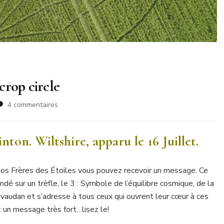
crop circle
sur
4 commentaires
Un
beau
message
ton. Wiltshire, apparu le 16 Juillet.
reçu
dans
un
nos Frères des Étoiles vous pouvez recevoir un message. Ce
crop
ondé sur un trèfle, le 3 : Symbole de l’équilibre cosmique, de la
circle
Givaudan et s’adresse à tous ceux qui ouvrent leur cœur à ces
t un message très fort…lisez le!