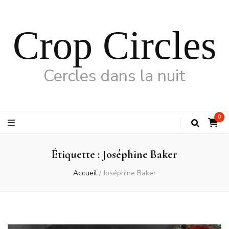
Crop Circles
Cercles dans la nuit
0
Étiquette :
Joséphine Baker
Accueil
/
Joséphine Baker