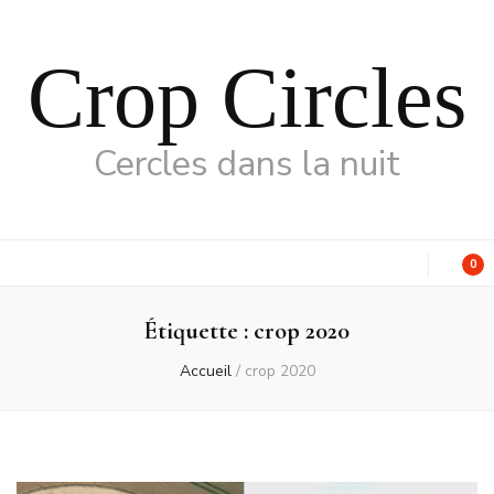
Crop Circles
Cercles dans la nuit
0
Étiquette :
crop 2020
Accueil
/
crop 2020