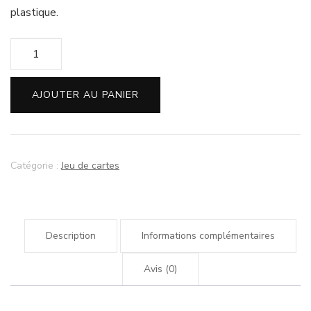
plastique.
quantité
de
l'oracle,
AJOUTER AU PANIER
jeu
de
33
cartes
Catégorie :
Jeu de cartes
"
crop
circles,
le
Description
Informations complémentaires
grand
jeu"
Avis (0)