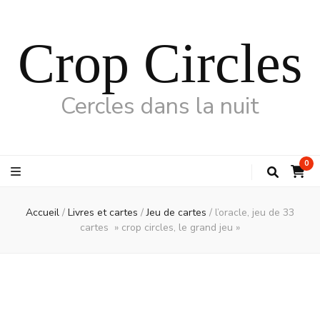
Crop Circles
Cercles dans la nuit
0
Accueil
/
Livres et cartes
/
Jeu de cartes
/
l’oracle, jeu de 33
cartes » crop circles, le grand jeu »