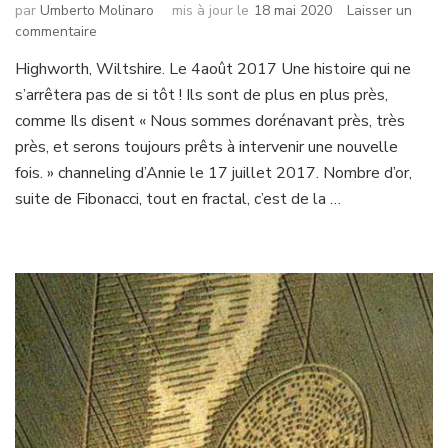
par
Umberto Molinaro
mis à jour le
18 mai 2020
Laisser un
sur
commentaire
le
Highworth, Wiltshire. Le 4août 2017 Une histoire qui ne
n°
s’arrêtera pas de si tôt ! Ils sont de plus en plus près,
32
comme Ils disent « Nous sommes dorénavant près, très
près, et serons toujours prêts à intervenir une nouvelle
fois. » channeling d’Annie le 17 juillet 2017. Nombre d’or,
suite de Fibonacci, tout en fractal, c’est de la …