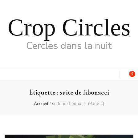
Crop Circles
Cercles dans la nuit
0
Étiquette :
suite de fibonacci
Accueil
/
suite de fibonacci
(Page 4)