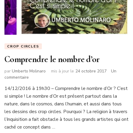
CROP CIRCLES
Comprendre le nombre d’or
par
Umberto Molinaro
mis à jour le
24 octobre 2017
Un
sur
commentaire
Comprendre
14/12/2016 à 19h30 – Comprendre le nombre d’Or ? C’est
le
si simple ! Le nombre d’Or est présent partout dans la
nombre
d’or
nature, dans le cosmos, dans l’humain, et aussi dans tous
les dessins des crop circles. Pourquoi ? La religion à travers
l’Inquisition a fait obstacle à tous les grands artistes qui ont
caché ce concept dans …