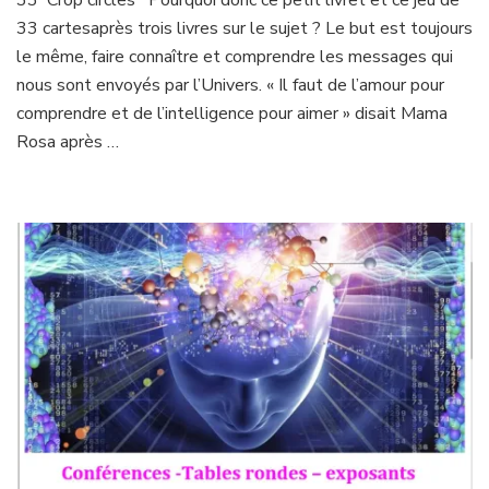
33 Crop circles Pourquoi donc ce petit livret et ce jeu de
jeu
33 cartesaprès trois livres sur le sujet ? Le but est toujours
original
le même, faire connaître et comprendre les messages qui
nous sont envoyés par l’Univers. « Il faut de l’amour pour
comprendre et de l’intelligence pour aimer » disait Mama
Rosa après …