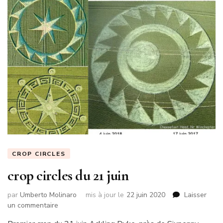
CROP CIRCLES
crop circles du 21 juin
par
Umberto Molinaro
mis à jour le
22 juin 2020
Laisser
sur
un commentaire
crop