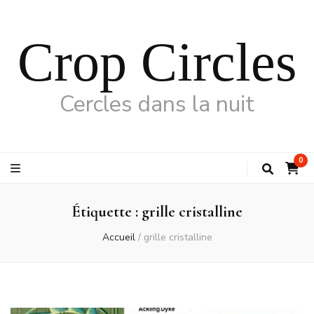
Crop Circles
Cercles dans la nuit
0
Étiquette :
grille cristalline
Accueil
/
grille cristalline