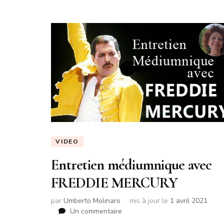
VIDEO
Entretien médiumnique avec
FREDDIE MERCURY
par
Umberto Molinaro
mis à jour le
1 avril 2021
sur
Un commentaire
Entretien