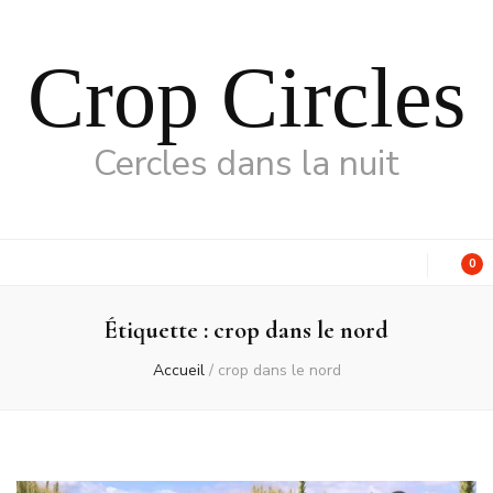
Crop Circles
Cercles dans la nuit
0
Étiquette :
crop dans le nord
Accueil
/
crop dans le nord