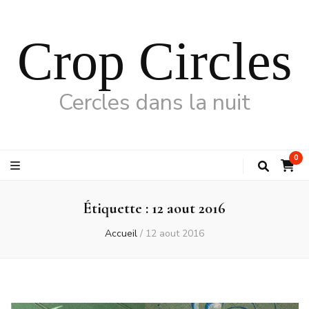
Crop Circles
Cercles dans la nuit
0
Étiquette :
12 aout 2016
Accueil
/
12 aout 2016