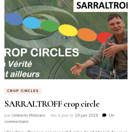
CROP CIRCLES
SARRALTROFF crop circle
par
Umberto Molinaro
mis à jour le
19 juin 2019
Un
sur
commentaire
SARRALTROFF