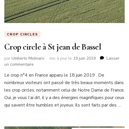
CROP CIRCLES
Crop circle à St jean de Bassel
par
Umberto Molinaro
mis à jour le
19 juin 2019
Laisser
sur
un commentaire
Crop
Le crop n°4 en France apparu le 18 juin 2019 . De
circle
nombreux visiteurs ont passé de très beaux moments dans
à
St
les crop circles, notamment celui de Notre Dame de France.
jean
Oui, je vous l’ai dit, il y a des énergies magnifiques pour ceux
de
qui savent être humbles et joyeux. Ils sont faits par des …
Bassel