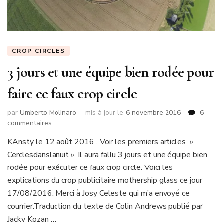
CROP CIRCLES
3 jours et une équipe bien rodée pour
faire ce faux crop circle
par
Umberto Molinaro
mis à jour le
6 novembre 2016
6
sur
commentaires
3
KAnsty le 12 août 2016 . Voir les premiers articles »
jours
Cerclesdanslanuit ». Il aura fallu 3 jours et une équipe bien
et
une
rodée pour exécuter ce faux crop circle. Voici les
équipe
explications du crop publicitaire mothership glass ce jour
bien
17/08/2016. Merci à Josy Celeste qui m’a envoyé ce
rodée
courrier.Traduction du texte de Colin Andrews publié par
pour
faire
Jacky Kozan …