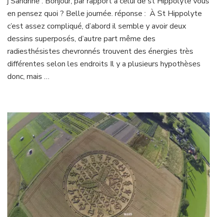
j Sandrine : Bonjour, par rapport à celui de st Hippolyte vous
crop
en pensez quoi ? Belle journée. réponse : À St Hippolyte
circle
c’est assez compliqué, d’abord il semble y avoir deux
dessins superposés, d’autre part même des
radiesthésistes chevronnés trouvent des énergies très
différentes selon les endroits Il y a plusieurs hypothèses
donc, mais …